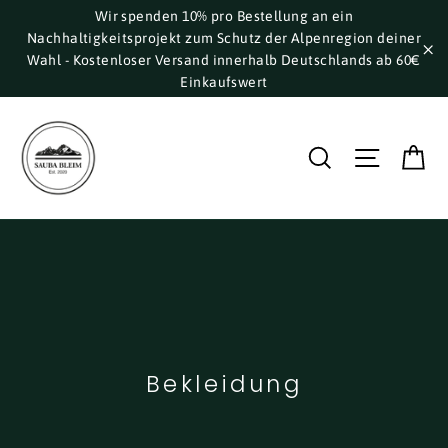
Direkt
Wir spenden 10% pro Bestellung an ein
Nachhaltigkeitsprojekt zum Schutz der Alpenregion deiner
zum
Wahl - Kostenloser Versand innerhalb Deutschlands ab 60€
Inhalt
"S
Einkaufswert
E
Suche
Seite
Bekleidung