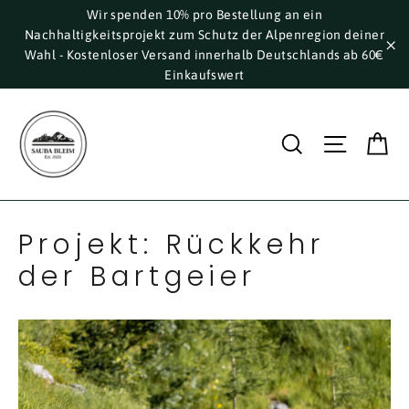
Direkt
Wir spenden 10% pro Bestellung an ein
Nachhaltigkeitsprojekt zum Schutz der Alpenregion deiner
zum
Wahl - Kostenloser Versand innerhalb Deutschlands ab 60€
Inhalt
"S
Einkaufswert
E
Suche
Seite
Projekt: Rückkehr
der Bartgeier