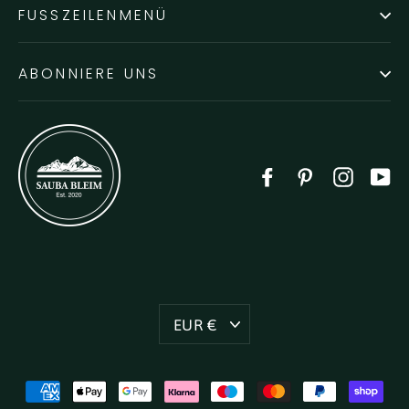
FUSSZEILENMENÜ
ABONNIERE UNS
Facebook
Pinterest
Instag
Y
Währung
EUR €