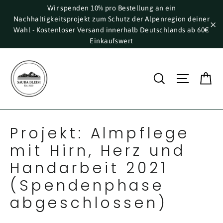
Direkt
Wir spenden 10% pro Bestellung an ein
Nachhaltigkeitsprojekt zum Schutz der Alpenregion deiner
zum
Wahl - Kostenloser Versand innerhalb Deutschlands ab 60€
Inhalt
"S
Einkaufswert
E
Suche
Seite
Projekt: Almpflege
mit Hirn, Herz und
Handarbeit 2021
(Spendenphase
abgeschlossen)