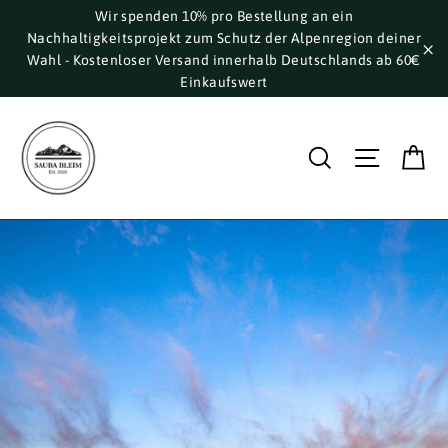
Direkt
Wir spenden 10% pro Bestellung an ein
Nachhaltigkeitsprojekt zum Schutz der Alpenregion deiner
zum
Wahl - Kostenloser Versand innerhalb Deutschlands ab 60€
Inhalt
"S
Einkaufswert
E
Suche
Seite