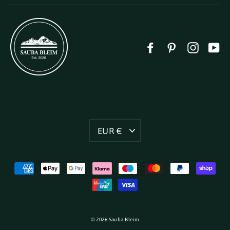
Facebook
Pinterest
Instag
Y
Währung
EUR €
© 2026 Sauba Bleim