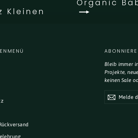
Organic Ba
z Kleinen
LENMENÜ
ABONNIERE
Bleib immer i
Projekte, neu
keinen Sale o
MELDE
DICH
tz
FÜR
UNSEREN
NEWSLETTE
AN
Rückversand
elehrung