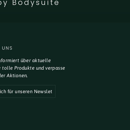
by Bodysuite
 UNS
nformiert über aktuelle
e tolle Produkte und verpasse
der Aktionen.
R