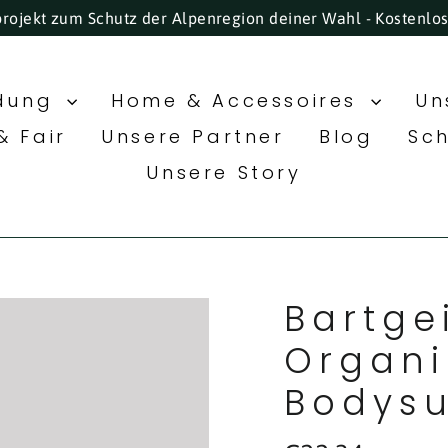
projekt zum Schutz der Alpenregion deiner Wahl - Kostenlo
idung
Home & Accessoires
Un
& Fair
Unsere Partner
Blog
Sc
Unsere Story
Bartge
Organi
Bodysu
Normaler