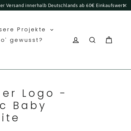
ser Versand innerhalb Deutschlands ab 60€ Einkaufswert
"S
sere Projekte
Eink
Einloggen
Suche
ho' gewusst?
ier Logo -
c Baby
ite