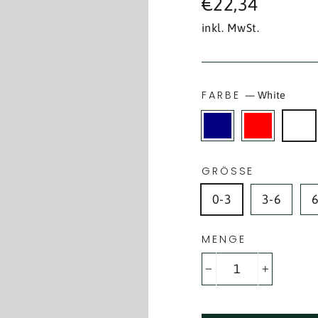
€22,34
Preis
inkl. MwSt.
FARBE
—
White
GRÖSSE
0-3
3-6
MENGE
−
+