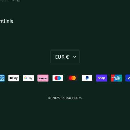
tlinie
Währung
EUR €
© 2026 Sauba Bleim