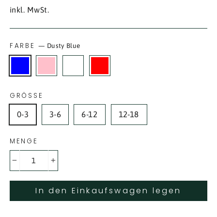
Preis
inkl. MwSt.
FARBE
—
Dusty Blue
GRÖSSE
0-3
3-6
6-12
12-18
MENGE
−
+
In den Einkaufswagen legen