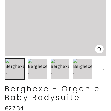
Schl
(Esc
Berghexe - Organic
Baby Bodysuite
Normaler
€22,34