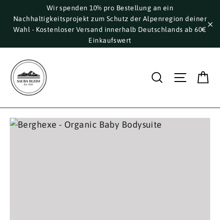
Direkt
Wir spenden 10% pro Bestellung an ein
Nachhaltigkeitsprojekt zum Schutz der Alpenregion deiner
zum
Wahl - Kostenloser Versand innerhalb Deutschlands ab 60€
Inhalt
"S
Einkaufswert
E
Suche
Seite