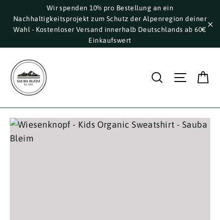
Direkt
Wir spenden 10% pro Bestellung an ein
Nachhaltigkeitsprojekt zum Schutz der Alpenregion deiner
zum
Wahl - Kostenloser Versand innerhalb Deutschlands ab 60€
Inhalt
"S
Einkaufswert
E
Suche
Seite