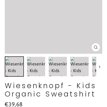
Schl
(Esc
Wiesenknopf - Kids
Organic Sweatshirt
Normaler
€39,68