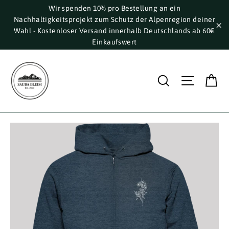
Direkt
Wir spenden 10% pro Bestellung an ein
Nachhaltigkeitsprojekt zum Schutz der Alpenregion deiner
zum
Wahl - Kostenloser Versand innerhalb Deutschlands ab 60€
Inhalt
"S
Einkaufswert
E
Suche
Seite