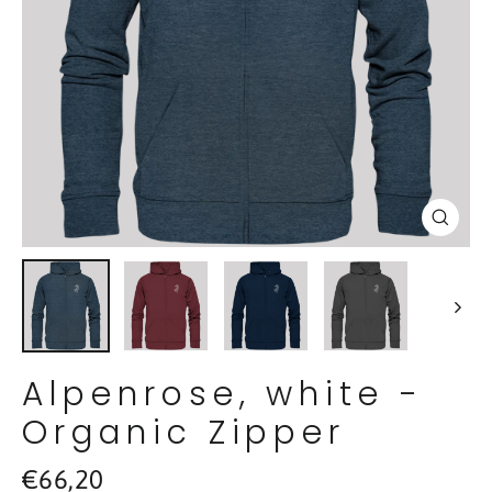
Schl
(Esc
Alpenrose, white -
Organic Zipper
Normaler
€66,20