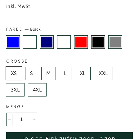
Preis
inkl. MwSt.
FARBE
—
Black
GRÖSSE
XS
S
M
L
XL
XXL
3XL
4XL
MENGE
−
+
In den Einkaufswagen legen