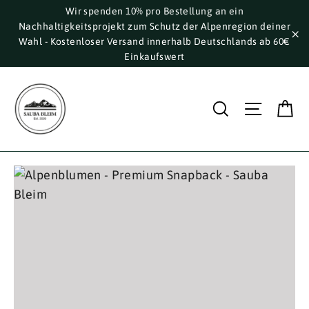
Direkt
Wir spenden 10% pro Bestellung an ein
Nachhaltigkeitsprojekt zum Schutz der Alpenregion deiner
zum
Wahl - Kostenloser Versand innerhalb Deutschlands ab 60€
Inhalt
"S
Einkaufswert
E
Suche
Seite