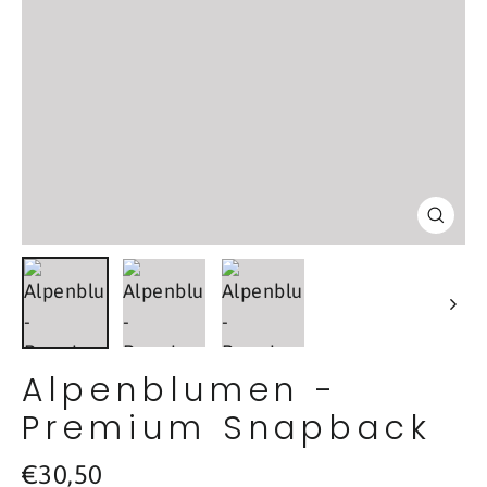
Schl
(Esc
Alpenblumen -
Premium Snapback
Normaler
€30,50