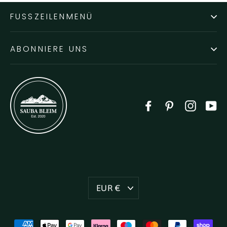
FUSSZEILENMENÜ
ABONNIERE UNS
Facebook
Pinterest
Instag
Y
Währung
EUR €