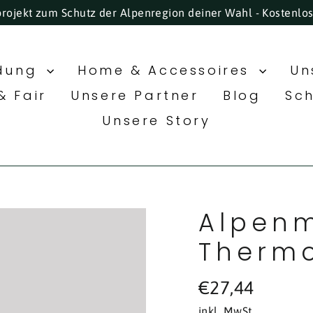
projekt zum Schutz der Alpenregion deiner Wahl - Kostenlo
idung
Home & Accessoires
Un
& Fair
Unsere Partner
Blog
Sc
Unsere Story
Alpenm
Thermo
Normaler
€27,44
Preis
inkl. MwSt.