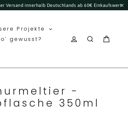
ser Versand innerhalb Deutschlands ab 60€ Einkaufswert
"S
sere Projekte
Eink
Einloggen
Suche
ho' gewusst?
urmeltier -
flasche 350ml