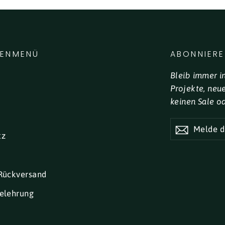
LENMENÜ
ABONNIERE
Bleib immer i
Projekte, neu
keinen Sale o
MELDE
DICH
tz
FÜR
UNSEREN
NEWSLETTE
AN
Rückversand
elehrung