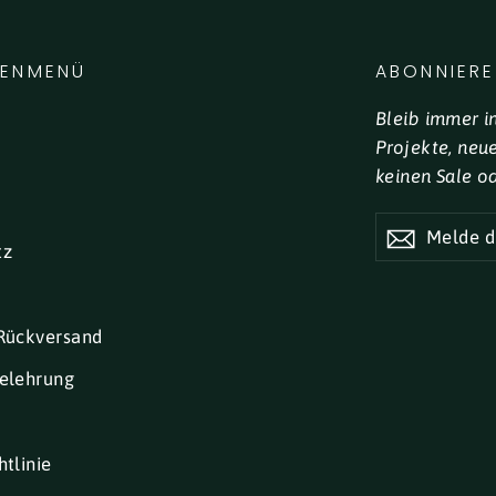
LENMENÜ
ABONNIERE
Bleib immer i
Projekte, neu
keinen Sale o
MELDE
DICH
tz
FÜR
UNSEREN
NEWSLETTE
AN
Rückversand
elehrung
tlinie