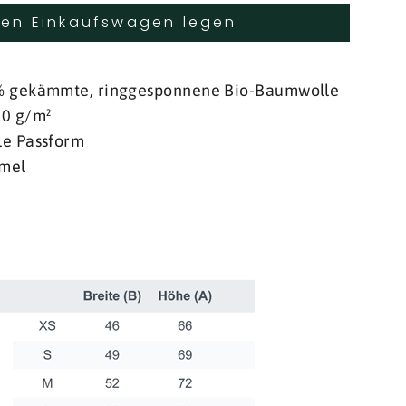
den Einkaufswagen legen
 % gekämmte, ringgesponnene Bio-Baumwolle
80 g/m²
le Passform
rmel