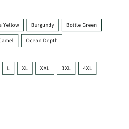
a Yellow
Burgundy
Bottle Green
Camel
Ocean Depth
L
XL
XXL
3XL
4XL