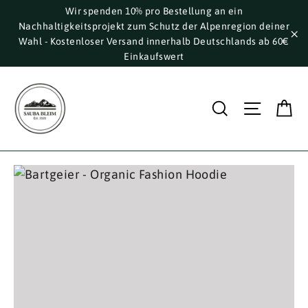
Direkt
Wir spenden 10% pro Bestellung an ein
Nachhaltigkeitsprojekt zum Schutz der Alpenregion deiner
zum
Wahl - Kostenloser Versand innerhalb Deutschlands ab 60€
Inhalt
"S
Einkaufswert
E
Suche
Seite