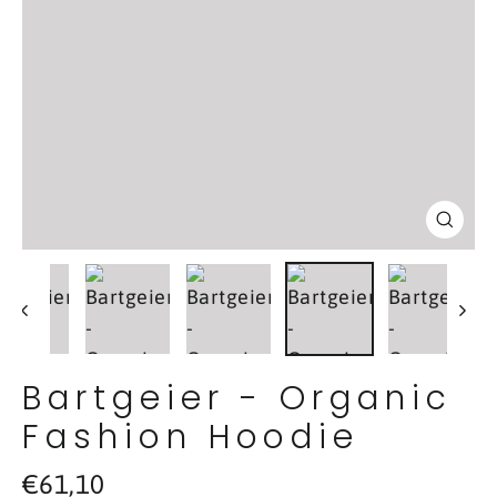
Schl
(Esc
Bartgeier - Organic
Fashion Hoodie
Normaler
€61,10