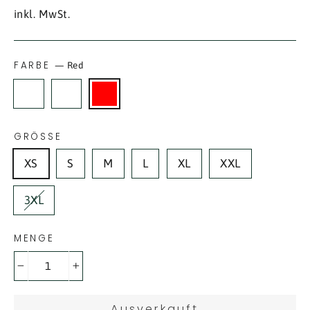
Preis
inkl. MwSt.
FARBE
—
Red
GRÖSSE
XS
S
M
L
XL
XXL
3XL
MENGE
−
+
Ausverkauft