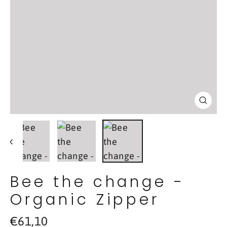
Schl
(Esc
Bee the change -
Organic Zipper
Normaler
€61,10