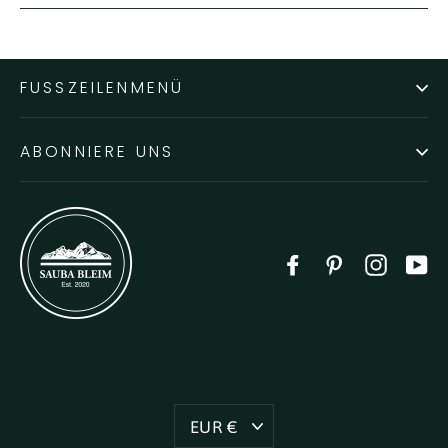
FUSSZEILENMENÜ
ABONNIERE UNS
Facebook
Pinterest
Instag
Y
Währung
EUR €