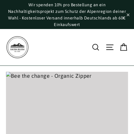
Direkt
Wir spenden 10% pro Bestellung an ein
Nachhaltigkeitsprojekt zum Schutz der Alpenregion deiner
zum
Wahl - Kostenloser Versand innerhalb Deutschlands ab 60€
Inhalt
"S
Einkaufswert
E
Suche
Seite