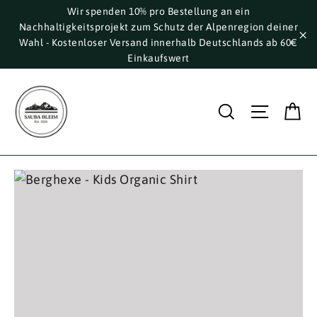
Direkt
Wir spenden 10% pro Bestellung an ein
Nachhaltigkeitsprojekt zum Schutz der Alpenregion deiner
zum
Wahl - Kostenloser Versand innerhalb Deutschlands ab 60€
Inhalt
"S
Einkaufswert
E
Suche
Seite