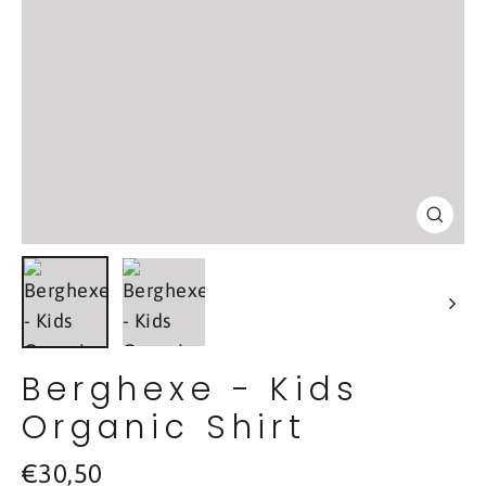
Schl
(Esc
Berghexe - Kids
Organic Shirt
Normaler
€30,50