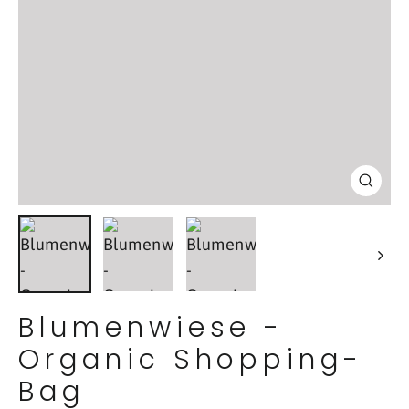
Schl
(Esc
Blumenwiese -
Organic Shopping-
Bag