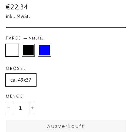
Normaler
€22,34
Preis
inkl. MwSt.
FARBE
—
Natural
GRÖSSE
ca. 49x37
MENGE
−
+
Ausverkauft