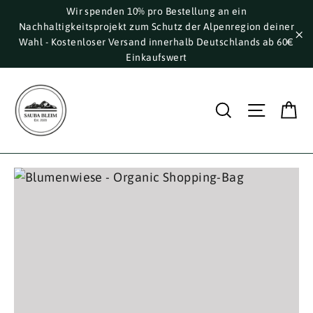
Direkt
Wir spenden 10% pro Bestellung an ein
Nachhaltigkeitsprojekt zum Schutz der Alpenregion deiner
zum
Wahl - Kostenloser Versand innerhalb Deutschlands ab 60€
Inhalt
"S
Einkaufswert
E
Suche
Seite