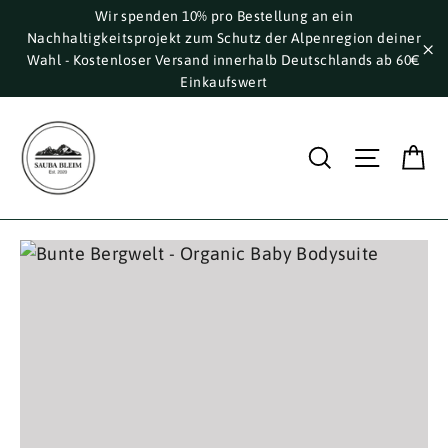
Direkt
Wir spenden 10% pro Bestellung an ein
Nachhaltigkeitsprojekt zum Schutz der Alpenregion deiner
zum
Wahl - Kostenloser Versand innerhalb Deutschlands ab 60€
Inhalt
"S
Einkaufswert
E
Suche
Seite