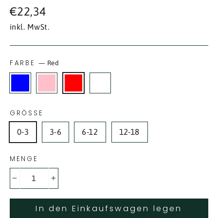
Normaler
€22,34
Preis
inkl. MwSt.
FARBE
—
Red
GRÖSSE
0-3
3-6
6-12
12-18
MENGE
−
+
In den Einkaufswagen legen