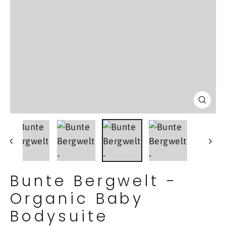
Schl
(Esc
Bunte Bergwelt -
Organic Baby
Bodysuite