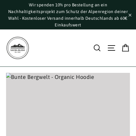
Direkt
Wir spenden 10% pro Bestellung an ein
Nachhaltigkeitsprojekt zum Schutz der Alpenregion deiner
zum
Wahl - Kostenloser Versand innerhalb Deutschlands ab 60€
Inhalt
"S
Einkaufswert
E
Suche
Seite