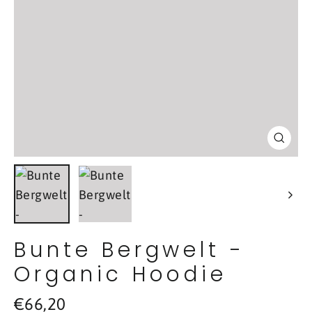
Schl
(Esc
Bunte Bergwelt -
Organic Hoodie
Normaler
€66,20