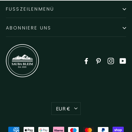
FUSSZEILENMENÜ
ABONNIERE UNS
Facebook
Pinterest
Instag
Y
Währung
EUR €