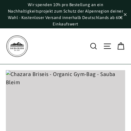
Direkt
Wir spenden 10% pro Bestellung an ein
Nachhaltigkeitsprojekt zum Schutz der Alpenregion deiner
zum
Wahl - Kostenloser Versand innerhalb Deutschlands ab 60€
Inhalt
"S
Einkaufswert
E
Suche
Seite