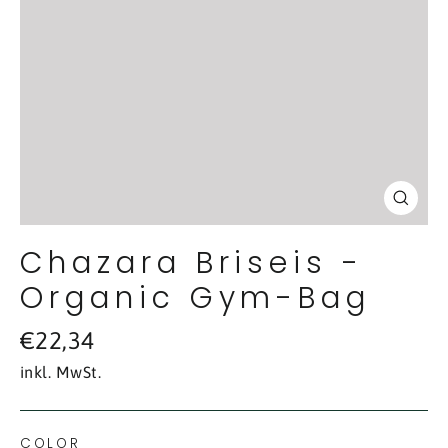
Schl
(Esc
Chazara Briseis -
Organic Gym-Bag
Normaler
€22,34
Preis
inkl. MwSt.
COLOR