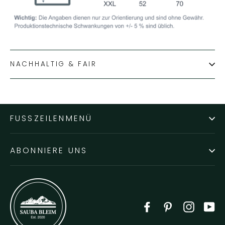
NACHHALTIG & FAIR
FUSSZEILENMENÜ
ABONNIERE UNS
Facebook
Pinterest
Instag
Y