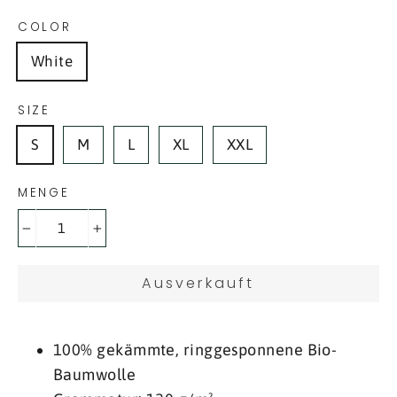
COLOR
White
SIZE
S
M
L
XL
XXL
MENGE
−
+
Ausverkauft
100% gekämmte, ringgesponnene Bio-
Baumwolle