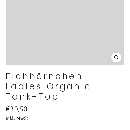
Schl
(Esc
Eichhörnchen -
Ladies Organic
Tank-Top
Normaler
€30,50
Preis
inkl. MwSt.