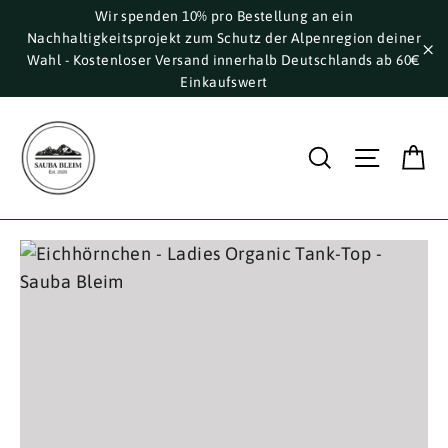
Direkt
Wir spenden 10% pro Bestellung an ein
Nachhaltigkeitsprojekt zum Schutz der Alpenregion deiner
zum
Wahl - Kostenloser Versand innerhalb Deutschlands ab 60€
Inhalt
"S
Einkaufswert
E
Suche
Seite