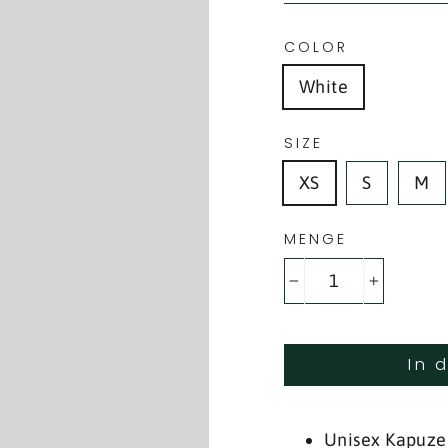
COLOR
White
SIZE
XS
S
M
MENGE
−
+
In 
Unisex Kapuze