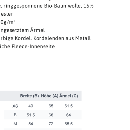
 ringgesponnene Bio-Baumwolle, 15%
yester
50g/m²
ingesetztem Ärmel
rbige Kordel, Kordelenden aus Metall
iche Fleece-Innenseite