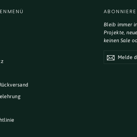
LENMENÜ
ABONNIERE
Bleib immer i
Projekte, neu
keinen Sale o
MELDE
DICH
tz
FÜR
UNSEREN
NEWSLETTE
AN
Rückversand
elehrung
tlinie