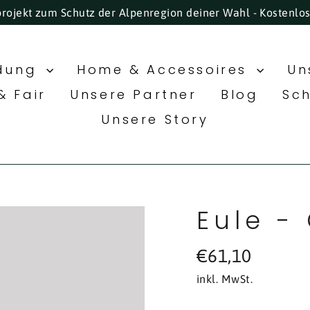
projekt zum Schutz der Alpenregion deiner Wahl - Kostenlo
idung
Home & Accessoires
Un
& Fair
Unsere Partner
Blog
Sc
Unsere Story
Eule -
Normaler
€61,10
Preis
inkl. MwSt.