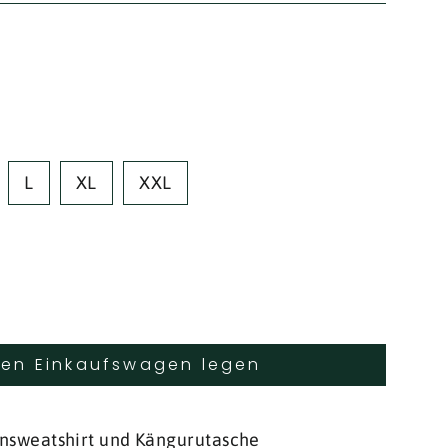
L
XL
XXL
den Einkaufswagen legen
nsweatshirt und Kängurutasche