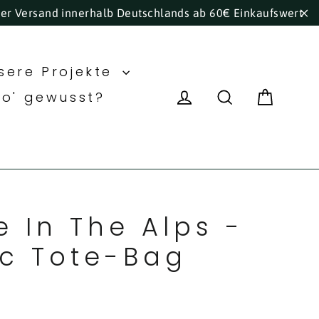
ser Versand innerhalb Deutschlands ab 60€ Einkaufswert
"S
sere Projekte
Eink
Einloggen
Suche
ho' gewusst?
e In The Alps -
c Tote-Bag