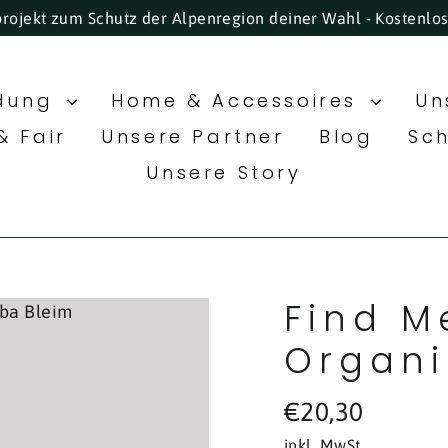
projekt zum Schutz der Alpenregion deiner Wahl - Kostenlo
idung
Home & Accessoires
Un
& Fair
Unsere Partner
Blog
Sc
Unsere Story
Find M
Organi
Normaler
€20,30
Preis
inkl. MwSt.