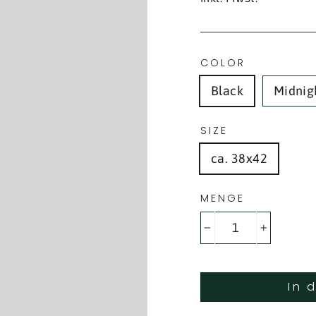
COLOR
Black
Midnig
SIZE
ca. 38x42
MENGE
−
+
In 