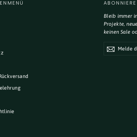
LENMENÜ
ABONNIERE
Bleib immer i
Projekte, neu
keinen Sale o
MELDE
DICH
tz
FÜR
UNSEREN
NEWSLETTE
AN
Rückversand
elehrung
tlinie