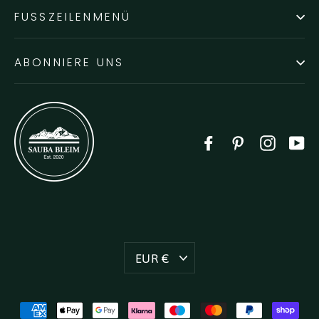
FUSSZEILENMENÜ
ABONNIERE UNS
Facebook
Pinterest
Instag
Y
Währung
EUR €