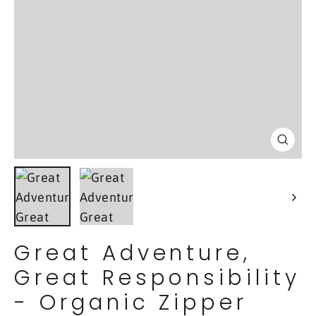
Schl
(Esc
Great Adventure,
Great Responsibility
- Organic Zipper