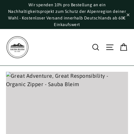
Direkt
Wir spenden 10% pro Bestellung an ein
Nachhaltigkeitsprojekt zum Schutz der Alpenregion deiner
zum
Wahl - Kostenloser Versand innerhalb Deutschlands ab 60€
Inhalt
"S
Einkaufswert
E
Suche
Seite