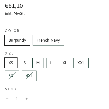
Normaler
€61,10
Preis
inkl. MwSt.
COLOR
Burgundy
French Navy
SIZE
XS
S
M
L
XL
XXL
3XL
4XL
MENGE
−
+