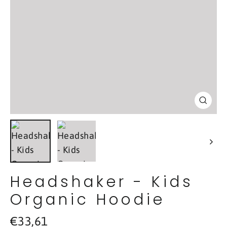
Schl
(Esc
Headshaker - Kids
Organic Hoodie
Normaler
€33,61