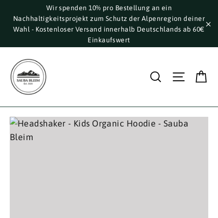
Direkt
Wir spenden 10% pro Bestellung an ein
Nachhaltigkeitsprojekt zum Schutz der Alpenregion deiner
zum
Wahl - Kostenloser Versand innerhalb Deutschlands ab 60€
Inhalt
"S
Einkaufswert
E
Suche
Seite