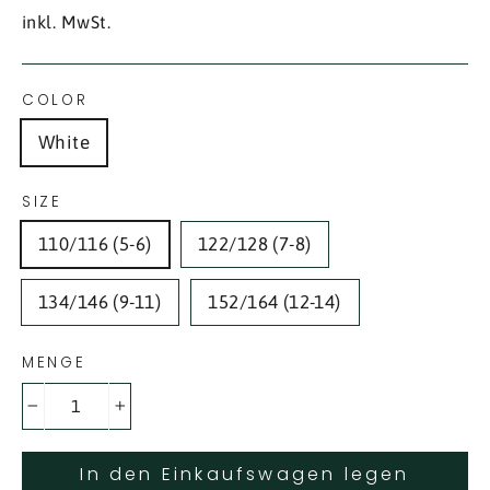
Preis
inkl. MwSt.
COLOR
White
SIZE
110/116 (5-6)
122/128 (7-8)
134/146 (9-11)
152/164 (12-14)
MENGE
−
+
In den Einkaufswagen legen