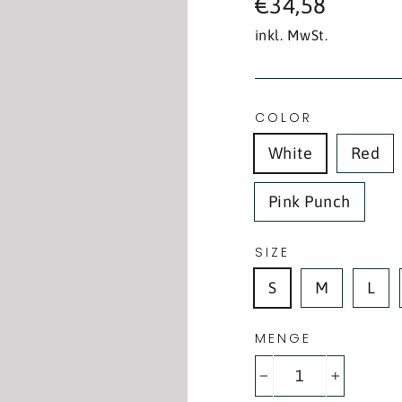
€34,58
Preis
inkl. MwSt.
COLOR
White
Red
Pink Punch
SIZE
S
M
L
MENGE
−
+