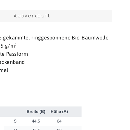
Ausverkauft
 % gekämmte, ringgesponnene Bio-Baumwolle
55 g/m²
erte Passform
Nackenband
rmel