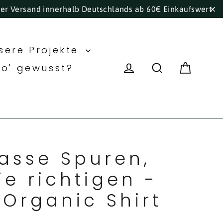
ser Versand innerhalb Deutschlands ab 60€ Einkaufswert
"S
sere Projekte
Eink
Einloggen
Suche
ho' gewusst?
lasse Spuren,
ie richtigen -
 Organic Shirt