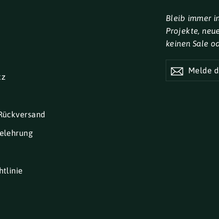
Bleib immer i
Projekte, neu
keinen Sale o
MELDE
DICH
tz
FÜR
UNSEREN
NEWSLETTE
AN
Rückversand
elehrung
tlinie