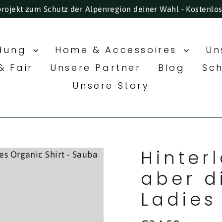
projekt zum Schutz der Alpenregion deiner Wahl - Kostenlo
idung
Home & Accessoires
Un
& Fair
Unsere Partner
Blog
Sc
Unsere Story
Hinter
aber d
Ladies
Normaler