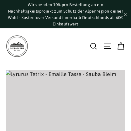
Direkt
Wir spenden 10% pro Bestellung an ein
Nachhaltigkeitsprojekt zum Schutz der Alpenregion deiner
zum
Wahl - Kostenloser Versand innerhalb Deutschlands ab 60€
Inhalt
"S
Einkaufswert
E
Suche
Seite