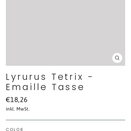
Schl
(Esc
Lyrurus Tetrix -
Emaille Tasse
Normaler
€18,26
Preis
inkl. MwSt.
COLOR