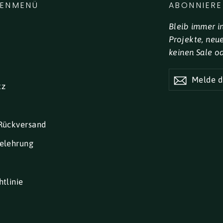
LENMENÜ
ABONNIERE
Bleib immer i
Projekte, neu
keinen Sale o
MELDE
DICH
tz
FÜR
UNSEREN
NEWSLETTE
AN
Rückversand
elehrung
tlinie