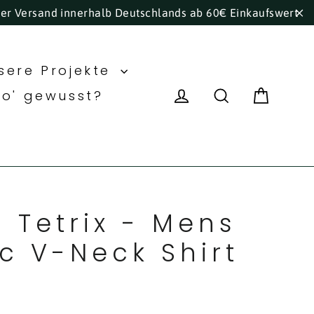
ser Versand innerhalb Deutschlands ab 60€ Einkaufswert
"S
sere Projekte
Eink
Einloggen
Suche
ho' gewusst?
s Tetrix - Mens
c V-Neck Shirt