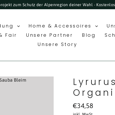
projekt zum Schutz der Alpenregion deiner Wahl - Kostenlo
idung
Home & Accessoires
Un
& Fair
Unsere Partner
Blog
Sc
Unsere Story
Lyruru
Organi
Normaler
€34,58
Preis
inkl. MwSt.