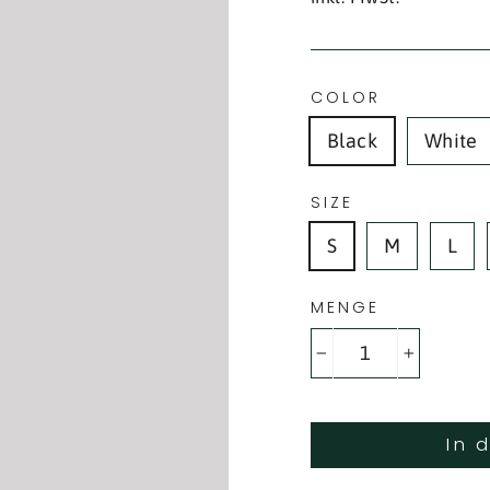
COLOR
Black
White
SIZE
S
M
L
MENGE
−
+
In 