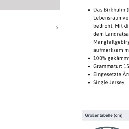
Das Birkhuhn (L
Lebensraumver
bedroht. Mit d
dem Landratsa
Mangfallgebirg
aufmerksam m
100% gekämmt
Grammatur: 1
Eingesetzte Ä
Single Jersey