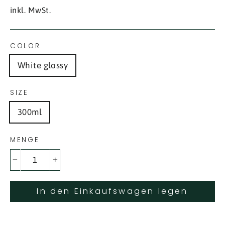
Preis
inkl. MwSt.
COLOR
White glossy
SIZE
300ml
MENGE
−
+
In den Einkaufswagen legen