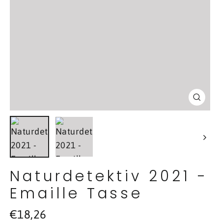
Schl
(Esc
Naturdetektiv 2021 -
Emaille Tasse
Normaler
€18,26