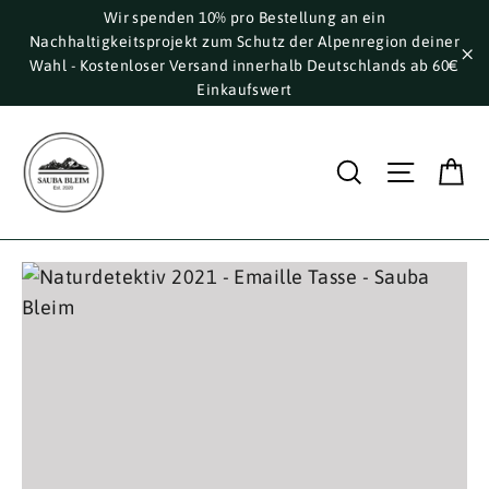
Direkt
Wir spenden 10% pro Bestellung an ein
Nachhaltigkeitsprojekt zum Schutz der Alpenregion deiner
zum
Wahl - Kostenloser Versand innerhalb Deutschlands ab 60€
Inhalt
"S
Einkaufswert
E
Suche
Seite