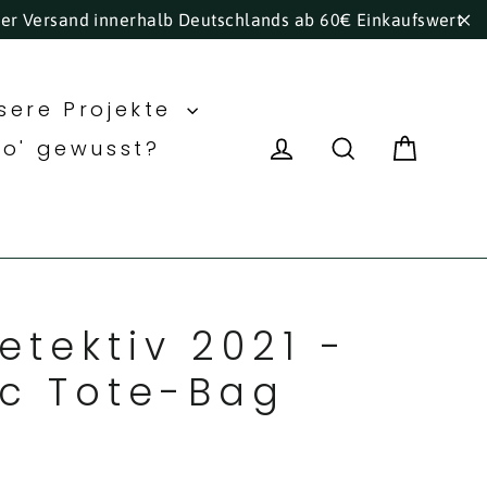
ser Versand innerhalb Deutschlands ab 60€ Einkaufswert
"S
sere Projekte
Eink
Einloggen
Suche
ho' gewusst?
etektiv 2021 -
c Tote-Bag