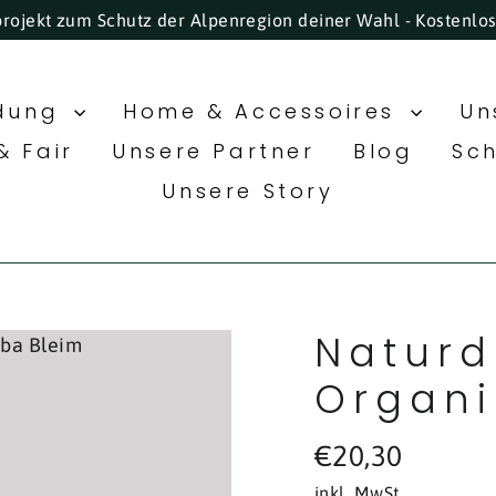
projekt zum Schutz der Alpenregion deiner Wahl - Kostenlo
idung
Home & Accessoires
Un
& Fair
Unsere Partner
Blog
Sc
Unsere Story
Naturd
Organi
Normaler
€20,30
Preis
inkl. MwSt.