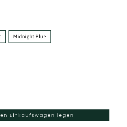
k
Midnight Blue
den Einkaufswagen legen