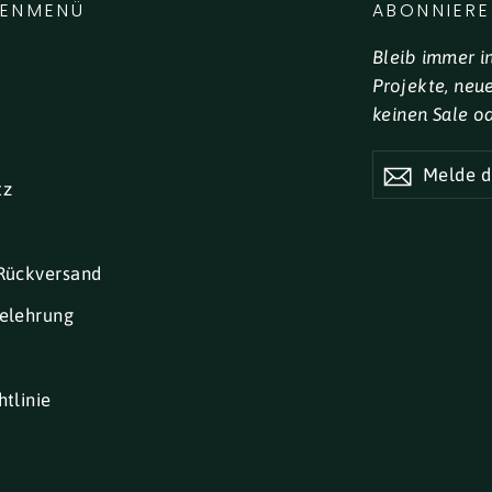
LENMENÜ
ABONNIERE
Bleib immer i
Projekte, neu
keinen Sale o
MELDE
DICH
tz
FÜR
UNSEREN
NEWSLETTE
AN
Rückversand
elehrung
tlinie