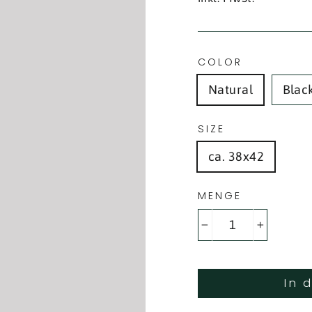
COLOR
Natural
Blac
SIZE
ca. 38x42
MENGE
−
+
In 