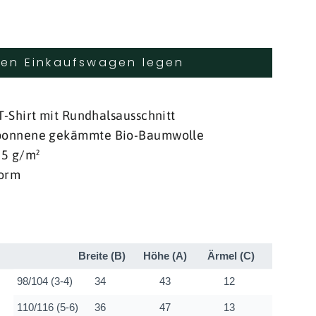
den Einkaufswagen legen
T-Shirt mit Rundhalsausschnitt
sponnene gekämmte Bio-Baumwolle
55 g/m²
form