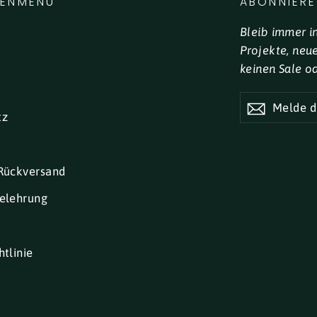
LENMENÜ
ABONNIERE
Bleib immer i
Projekte, neu
keinen Sale o
MELDE
DICH
tz
FÜR
UNSEREN
NEWSLETTE
AN
Rückversand
elehrung
tlinie