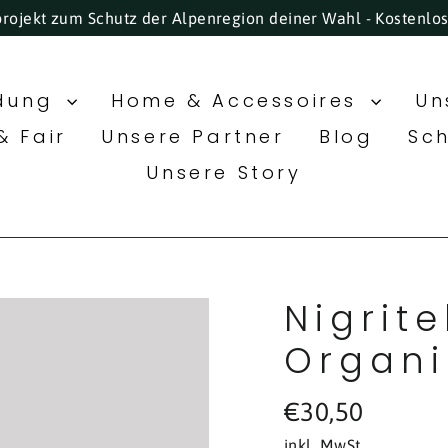
projekt zum Schutz der Alpenregion deiner Wahl - Kostenlo
idung
Home & Accessoires
Un
& Fair
Unsere Partner
Blog
Sc
Unsere Story
Nigrite
Organi
Normaler
€30,50
Preis
inkl. MwSt.