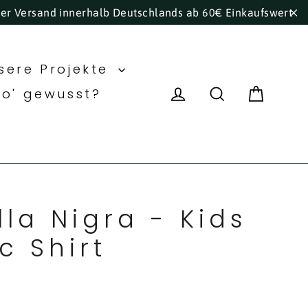
ser Versand innerhalb Deutschlands ab 60€ Einkaufswert
"S
sere Projekte
Eink
Einloggen
Suche
ho' gewusst?
lla Nigra - Kids
c Shirt