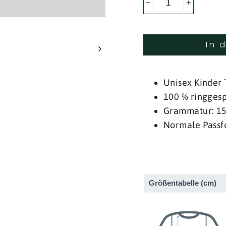
−
+
In 
Unisex Kinder 
100 % ringge
Grammatur: 1
Normale Pass