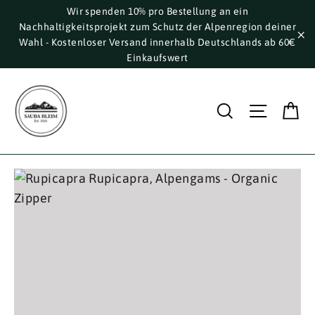
Direkt
Wir spenden 10% pro Bestellung an ein
Nachhaltigkeitsprojekt zum Schutz der Alpenregion deiner
zum
Wahl - Kostenloser Versand innerhalb Deutschlands ab 60€
Inhalt
"S
Einkaufswert
E
Suche
Seite