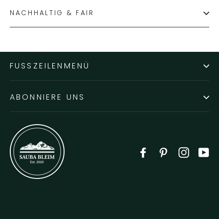
NACHHALTIG & FAIR
FUSSZEILENMENÜ
ABONNIERE UNS
Facebook
Pinterest
Instag
Y