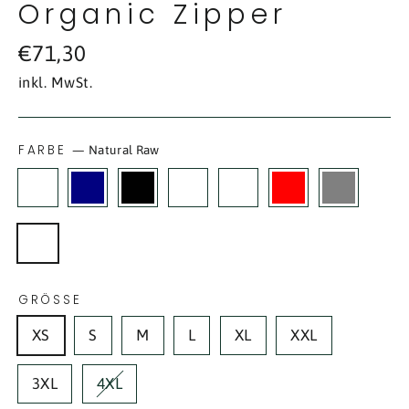
Organic Zipper
Normaler
€71,30
Preis
inkl. MwSt.
FARBE
—
Natural Raw
GRÖSSE
XS
S
M
L
XL
XXL
3XL
4XL