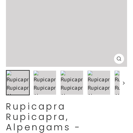
Schl
(Esc
Rupicapra
Rupicapra,
Alpengams -