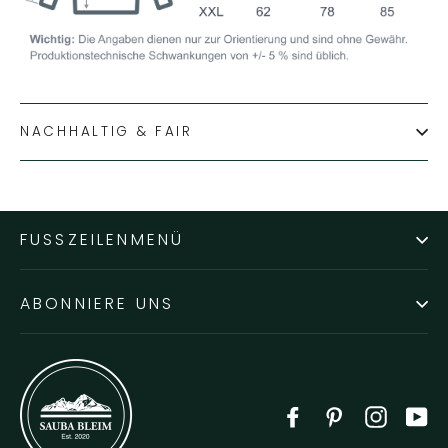
NACHHALTIG & FAIR
FUSSZEILENMENÜ
ABONNIERE UNS
Facebook
Pinterest
Instag
Y