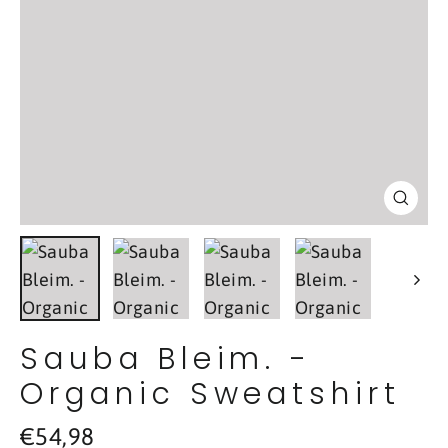
Schl
(Esc
Sauba Bleim. -
Organic Sweatshirt
Normaler
€54,98