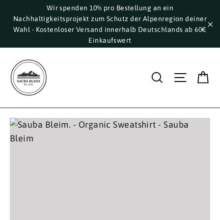
Direkt
Wir spenden 10% pro Bestellung an ein
Nachhaltigkeitsprojekt zum Schutz der Alpenregion deiner
zum
Wahl - Kostenloser Versand innerhalb Deutschlands ab 60€
Inhalt
"S
Einkaufswert
E
Suche
Seite