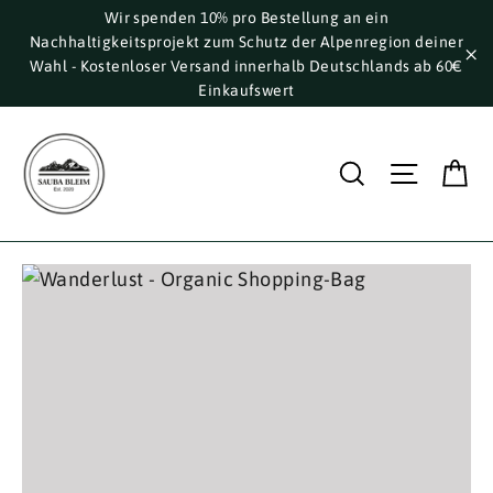
Direkt
Wir spenden 10% pro Bestellung an ein
Nachhaltigkeitsprojekt zum Schutz der Alpenregion deiner
zum
Wahl - Kostenloser Versand innerhalb Deutschlands ab 60€
Inhalt
"S
Einkaufswert
E
Suche
Seite