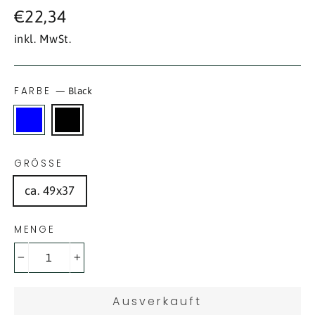
Normaler
€22,34
Preis
inkl. MwSt.
FARBE
—
Black
GRÖSSE
ca. 49x37
MENGE
−
+
Ausverkauft